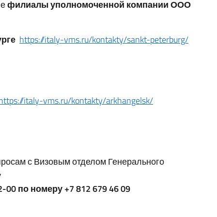
ие
филиалы уполномоченной компании ООО
урге
https://italy-vms.ru/kontakty/sankt-peterburg/
https://italy-vms.ru/kontakty/arkhangelsk/
просам с Визовым отделом Генерального
у
-00 по номеру +7 812 679 46 09