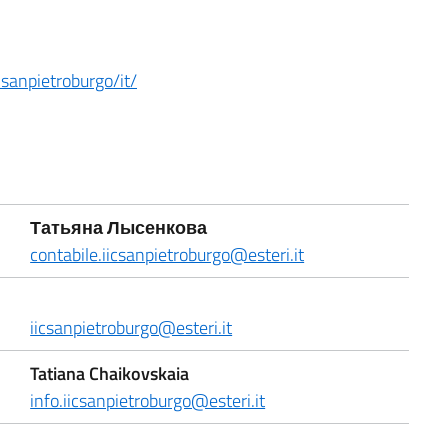
c_sanpietroburgo/it/
Татьяна Лысенкова
contabile.iicsanpietroburgo@esteri.it
iicsanpietroburgo@esteri.it
Tatiana Chaikovskaia
info.iicsanpietroburgo@esteri.it