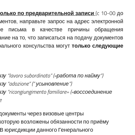
только по предварительной записи
(c 10-00 до
ментов, направьте запрос на адрес электронной
ме письма в качестве причины обращения
ие на то, что записаться на подачу документов
рального консульства могут
только следующие
“lavoro subordinato” («работа по найму”)
“adozione” (” усыновление”)
ricongiungimento familiare» («воссоединение
e
документы через визовые центры
 которую возложены обязанности по приёму
 В юрисдикции данного Генерального