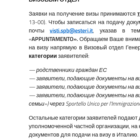
Заявки на получение визы принимаются
13-00). Чтобы записаться на подачу доку
почты
visti.spb@esteri.it
, указав в те
«
APPUNTAMENTO».
Обращаем Ваше вниман
на визу напрямую в Визовый отдел Гене
категории
заявителей:
— родственники граждан ЕС
— заявители, подающие документы на визу 
— заявители, подающие документы на визу 
— заявители, подающие документы на визу “
семьи») через Sportello
Unico per l’Immigrazion
Остальные категории заявителей подают 
уполномоченной частной организации, на
документов для подачи на визу в Италию.