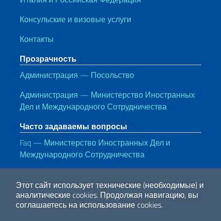
Консульские и визовые услуги
Контакты
Прозрачность
Администрация — Посольство
Администрация — Министерство Иностранных
Дел и Международного Сотрудничества
Часто задаваемы вопросы
Faq — Министерство Иностранных Дел и
Международного Сотрудничества
Полезные ссылки
Этот сайт использует технические (необходимые) и
Note legali
Privacy e cookie policy
Dichiarazione di accessibilità
аналитические cookies.
Продолжая навигацию, вы
соглашаетесь на использование cookies.