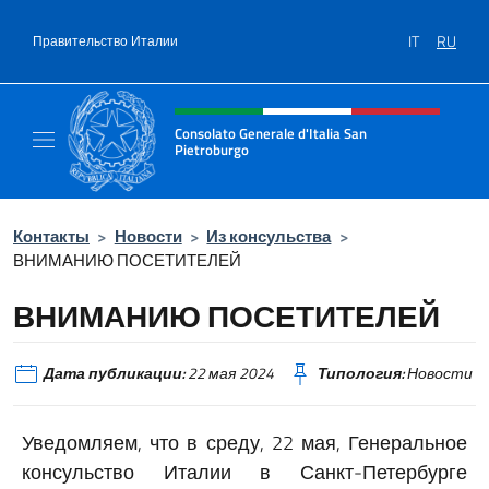
Перейти к содержанию
IT
RU
Правительство Италии
Шапка сайта, соцсети и ме
Consolato Generale d'Italia San
Pietroburgo
Il sito ufficiale del Consolato Generale d'Ita
Контакты
>
Новости
>
Из консульства
>
ВНИМАНИЮ ПОСЕТИТЕЛЕЙ
ВНИМАНИЮ ПОСЕТИТЕЛЕЙ
Дата публикации:
22 мая 2024
Типология:
Новости
Уведомляем, что в среду, 22 мая, Генеральное
консульство Италии в Санкт-Петербурге