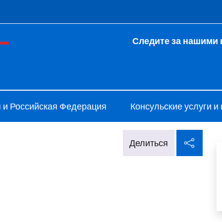
 и меню
Следите за нашими 
ale d'Italia San Pietroburgo
 и Российская Федерация
Консульские услуги и
Поде
Делиться