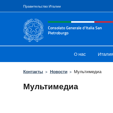
Перейти к содержанию
Правительство Италии
Шапка сайта, соцсети
Consolato Generale d'Italia San
Pietroburgo
Il sito ufficiale del Consolato Gener
О нас
Италия
Контакты
>
Новости
>
Мультимедиа
Мультимедиа