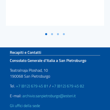
Sezione footer
Recapiti e Contatti
Consolato Generale d’Italia a San Pietroburgo
Teatralnaja Ploshad, 10
190068 San Pietroburgo
Tel.
+7 (812) 679 45 81
/
+7 (812) 679 45 82
E-mail:
archivio.sanpietroburgo@esteri.it
Gli uffici della sede