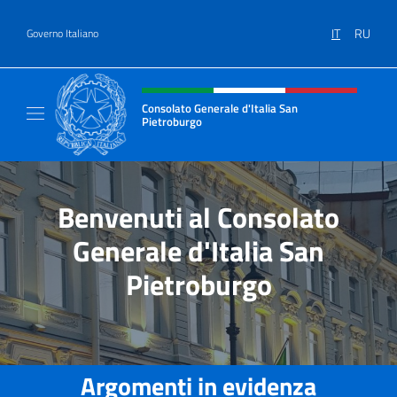
Salta al contenuto
IT
RU
Governo Italiano
Intestazione sito, social e menù
Consolato Generale d'Italia San
Pietroburgo
Il sito ufficiale del Consolato Generale d'Ita
Benvenuti al Consolato
Generale d'Italia San
Pietroburgo
Argomenti in evidenza