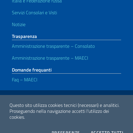
Italia e Federazione russa
Servizi Consolari e Visti
Notizie
Trasparenza
Amministrazione trasparente – Consolato
Amministrazione trasparente – MAECI
Domande frequanti
Faq – MAECI
Link Utili
Note legali
Privacy e cookie policy
Dichiarazione di accessibilità
Questo sito utilizza cookies tecnici (necessari) e analitici.
Proseguendo nella navigazione accetti l'utilizzo dei
cookies.
2026 Copyright Ministero degli Affari Esteri e della Cooperazione
Internazionale
COOKIES
I CO
PREFERENZE
ACCETTO TUTTI