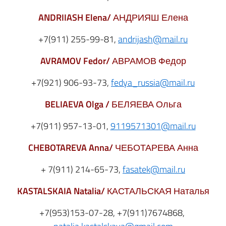
ANDRIIASH Elena/
АНДРИЯШ Елена
+7(911) 255-99-81,
andrijash@mail.ru
AVRAMOV Fedor
/
АВРАМОВ Федор
+7(921) 906-93-73,
fedya_russia@mail.ru
BELIAEVA Olga /
БЕЛЯЕВА Ольга
+7(911) 957-13-01,
9119571301@mail.ru
CHEBOTAREVA Anna/
ЧЕБОТАРЕВА Анна
+ 7(911) 214-65-73,
fasatek@mail.ru
KASTALSKAIA
Natalia
/
КАСТАЛЬСКАЯ Наталья
+7(953)153-07-28, +7(911)7674868,