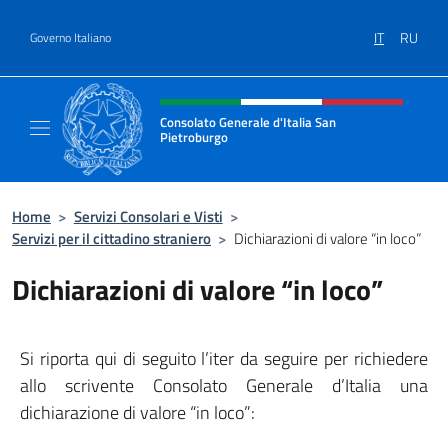
Salta al contenuto
IT
RU
Governo Italiano
Intestazione sito, social e menù
Consolato Generale d'Italia San
Pietroburgo
Il sito ufficiale del Consolato Generale d'Ita
Home
>
Servizi Consolari e Visti
>
Servizi per il cittadino straniero
>
Dichiarazioni di valore “in loco”
Dichiarazioni di valore “in loco”
Si riporta qui di seguito l’iter da seguire per richiedere
allo scrivente Consolato Generale d’Italia una
dichiarazione di valore “in loco”: