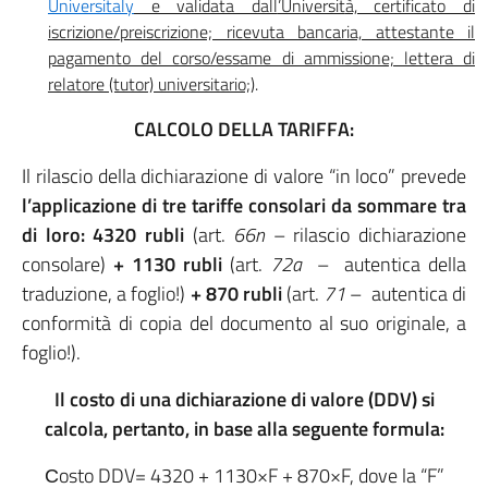
Universitaly
e validata dall
’Universit
à, certificato di
iscrizione/preiscrizione; ricevuta bancaria, attestante il
pagamento del corso/essame di ammissione; lettera di
relatore (tutor) universitario;)
.
CALCOLO DELLA TARIFFA:
Il rilascio della dichiarazione di valore “in loco” prevede
l’applicazione di tre tariffe consolari da sommare tra
di loro: 4320 rubli
(art.
66n
– rilascio dichiarazione
consolare)
+ 1130 rubli
(art.
72a
– autentica della
traduzione, a foglio!)
+ 870 rubli
(art.
71
– autentica di
conformità di copia del documento al suo originale, a
foglio!).
Il costo di una dichiarazione di valore (DDV) si
calcola, pertanto, in base alla seguente formula:
Сosto DDV= 4320 + 1130×F + 870×F, dove la “F”