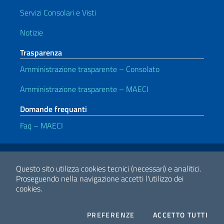
Servizi Consolari e Visti
Notizie
Trasparenza
Amministrazione trasparente – Consolato
Amministrazione trasparente – MAECI
Domande frequanti
Faq – MAECI
Link Utili
Note legali
Privacy e cookie policy
Dichiarazione di accessibilità
Questo sito utilizza cookies tecnici (necessari) e analitici.
Proseguendo nella navigazione accetti l'utilizzo dei
cookies.
2026 Copyright Ministero degli Affari Esteri e della Cooperazione
Internazionale
COOKIES
I CO
PREFERENZE
ACCETTO TUTTI