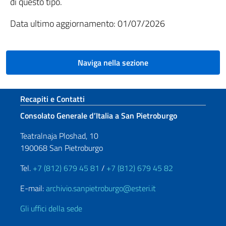
di questo tipo.
Data ultimo aggiornamento: 01/07/2026
Naviga nella sezione
Sezione footer
Recapiti e Contatti
Consolato Generale d’Italia a San Pietroburgo
Teatralnaja Ploshad, 10
190068 San Pietroburgo
Tel.
+7 (812) 679 45 81
/
+7 (812) 679 45 82
E-mail:
archivio.sanpietroburgo@esteri.it
Gli uffici della sede