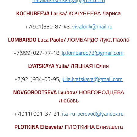
natalia.kastalskaya@gmail.com
KOCHUBEEVA
Larisa
/
КОЧУБЕЕВА Лариса
+7(921)330-87-43,
vivalorik@mail.ru
LOMBARDO Luca Paolo
/
ЛОМБАРДО Лука Паоло
+7(999) 027-77-18,
lp.lombardo73@gmail.com
LYATSKAYA
Yulia
/
ЛЯЦКАЯ Юлия
+7(921)934-05-95,
julia.lyatskaya@gmail.com
NOVGORODTSEVA
Lyubov
/
НОВГОРОДЦЕВА
Любовь
+7(911) 001-37-21,
ita-ru-perevod@yandex.ru
PLOTKINA
Elizaveta
/
ПЛОТКИНА Елизавета