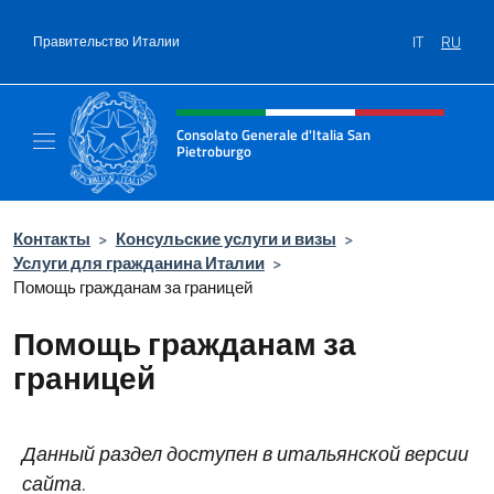
Перейти к содержанию
IT
RU
Правительство Италии
Шапка сайта, соцсети и ме
Consolato Generale d'Italia San
Pietroburgo
Il sito ufficiale del Consolato Generale d'Ita
Контакты
>
Консульские услуги и визы
>
Услуги для гражданина Италии
>
Помощь гражданам за границей
Помощь гражданам за
границей
Данный раздел доступен в итальянской версии
сайта
.