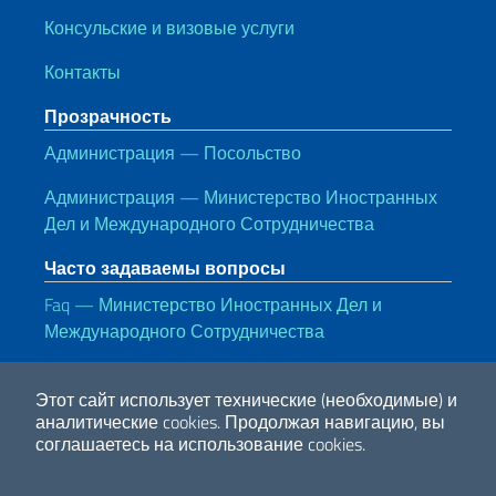
Консульские и визовые услуги
Контакты
Прозрачность
Администрация — Посольство
Администрация — Министерство Иностранных
Дел и Международного Сотрудничества
Часто задаваемы вопросы
Faq — Министерство Иностранных Дел и
Международного Сотрудничества
Полезные ссылки
Этот сайт использует технические (необходимые) и
Note legali
Privacy e cookie policy
Dichiarazione di accessibilità
аналитические cookies.
Продолжая навигацию, вы
соглашаетесь на использование cookies.