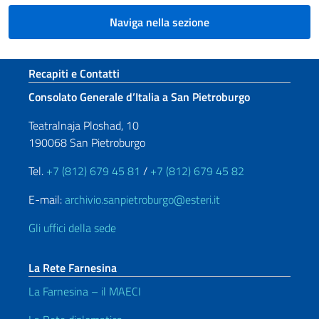
Naviga nella sezione
Sezione footer
Recapiti e Contatti
Consolato Generale d’Italia a San Pietroburgo
Teatralnaja Ploshad, 10
190068 San Pietroburgo
Tel.
+7 (812) 679 45 81
/
+7 (812) 679 45 82
E-mail:
archivio.sanpietroburgo@esteri.it
Gli uffici della sede
La Rete Farnesina
La Farnesina – il MAECI