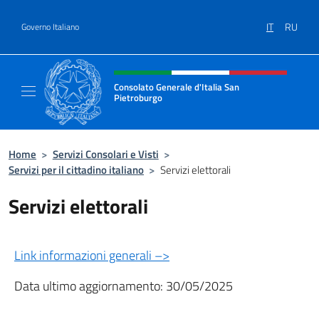
Salta al contenuto
IT
RU
Governo Italiano
Intestazione sito, social e menù
Consolato Generale d'Italia San
Pietroburgo
Il sito ufficiale del Consolato Generale d'Ita
Home
>
Servizi Consolari e Visti
>
Servizi per il cittadino italiano
>
Servizi elettorali
Servizi elettorali
Link informazioni generali –>
Data ultimo aggiornamento: 30/05/2025